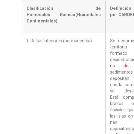
Clasificación de
Definición
Humedales
Ramsar
(
Humedales
por CARDE
Continentales)
L
-Deltas interiores (permanentes)
Se denomin
territorio
formad
desemboc
un
río
,
sediment
depositan
que la corri
va desapa
Está comp
brazos o
fluviales q
las islas e
han v
deposit