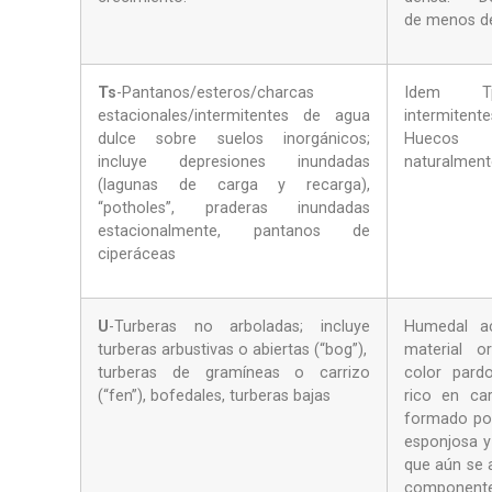
de menos de
Ts
-Pantanos/esteros/charcas
Idem T
estacionales/intermitentes de agua
intermitente
dulce sobre suelos inorgánicos;
Huecos 
incluye depresiones inundadas
naturalment
(lagunas de carga y recarga),
“potholes”, praderas inundadas
estacionalmente, pantanos de
ciperáceas
U
-Turberas no arboladas; incluye
Humedal a
turberas arbustivas o abiertas (“bog”),
material o
turberas de gramíneas o carrizo
color pard
(“fen”), bofedales, turberas bajas
rico en ca
formado po
esponjosa y 
que aún se 
component