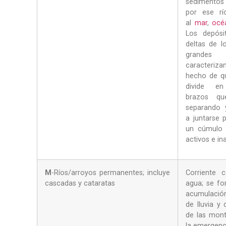
sedimentos
por ese río
al
mar
,
océ
Los depósi
deltas de l
grand
caracteri
hecho de qu
divide en
brazos q
separando 
a juntarse 
un cúmulo 
activos e in
M
-Ríos/arroyos permanentes; incluye
Corriente 
cascadas y cataratas
agua; se fo
acumulació
de lluvia y 
de las mon
la emergenc