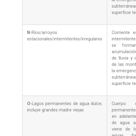
subterrá
superficie te
N
-Ríos/arroyos
Corriente e
estacionales/intermitentes/irregulares
intermiten
se forma
acumulació
de lluvia y 
de las mon
la emergenc
subterrá
superficie te
O
-Lagos permanentes de agua dulce;
Cuerpo 
incluye grandes madre viejas
permanent
en adelante
de agua a
viene de l
aguas fr