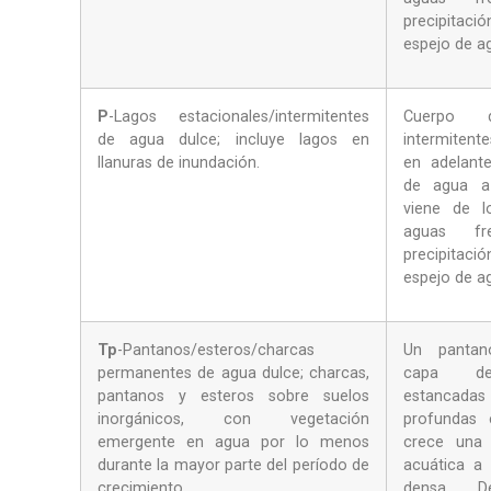
precipitaci
espejo de a
P
-Lagos estacionales/intermitentes
Cuerpo 
de agua dulce; incluye lagos en
intermiten
llanuras de inundación.
en adelante
de agua a
viene de l
aguas fr
precipitaci
espejo de a
Tp
-Pantanos/esteros/charcas
Un panta
permanentes de agua dulce; charcas,
capa d
pantanos y esteros sobre suelos
estancad
inorgánicos, con vegetación
profundas 
emergente en agua por lo menos
crece una 
durante la mayor parte del período de
acuática a
crecimiento.
densa. D