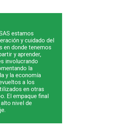
SAS estamos
ración y cuidado del
as en donde tenemos
artir y aprender,
s involucrando
fomentando la
la y la economía
evueltos a los
ilizados en otras
o. El empaque final
alto nivel de
je.