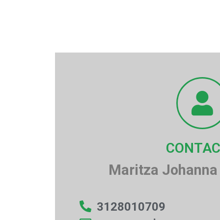
CONTA
Maritza Johanna 
3128010709