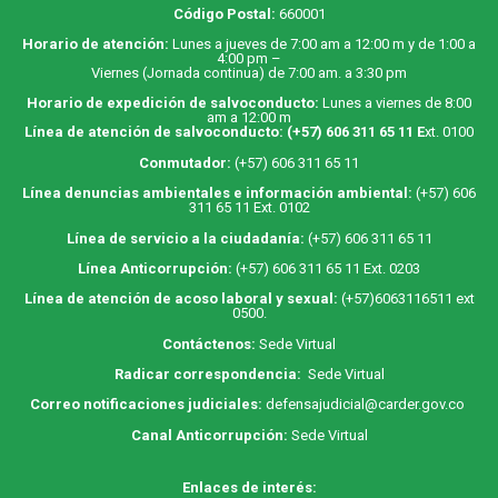
Código Postal:
660001
Horario de atención:
Lunes a jueves de 7:00 am a 12:00 m y de 1:00 a
4:00 pm –
Viernes (Jornada continua) de 7:00 am. a 3:30 pm
Horario de expedición de salvoconducto:
Lunes a viernes de 8:00
am a 12:00 m
Línea de atención de salvoconducto:
(+57) 606 311 65 11
E
xt. 0100
Conmutador:
(+57) 606 311 65 11
Línea denuncias ambientales e información ambiental:
(+57) 606
311 65 11 Ext. 0102
Línea de servicio a la ciudadanía:
(+57) 606 311 65 11
Línea Anticorrupción:
(+57) 606 311 65 11 Ext. 0203
Línea de atención de acoso laboral y sexual:
(+57)6063116511
ext
0500.
Contáctenos:
Sede Virtual
Radicar correspondencia:
Sede Virtual
Correo notificaciones judiciales:
defensajudicial@carder.gov.co
Canal Anticorrupción:
Sede Virtual
Enlaces de interés: