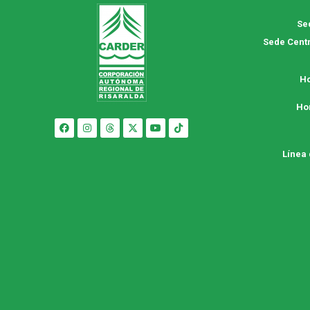
Se
Sede Centr
Ho
Ho
Línea