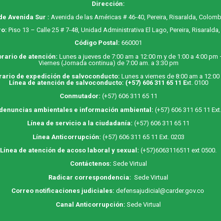
Dirección:
de Avenida Sur :
Avenida de las Américas # 46-40, Pereira, Risaralda, Colomb
o:
Piso 13 – Calle 25 # 7-48, Unidad Administrativa El Lago, Pereira, Risaralda
Código Postal:
660001
rario de atención:
Lunes a jueves de 7:00 am a 12:00 m y de 1:00 a 4:00 pm
Viernes (Jornada continua) de 7:00 am. a 3:30 pm
rario de expedición de salvoconducto:
Lunes a viernes de 8:00 am a 12:00
Línea de atención de salvoconducto:
(+57) 606 311 65 11
E
xt. 0100
Conmutador:
(+57) 606 311 65 11
 denuncias ambientales e información ambiental:
(+57) 606 311 65 11 Ext
Línea de servicio a la ciudadanía:
(+57) 606 311 65 11
Línea Anticorrupción:
(+57) 606 311 65 11 Ext. 0203
Línea de atención de acoso laboral y sexual:
(+57)6063116511
ext 0500.
Contáctenos:
Sede Virtual
Radicar correspondencia:
Sede Virtual
Correo notificaciones judiciales:
defensajudicial@carder.gov.co
Canal Anticorrupción:
Sede Virtual