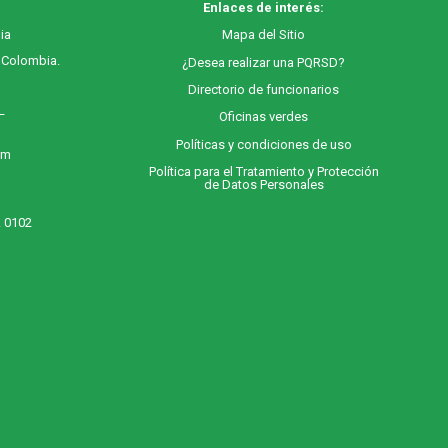
Enlaces de interés:
ia
M
apa
del Sitio
, Colombia.
¿Desea realizar una PQRSD?
Directorio de funcionarios
 –
Oficinas verdes
Políticas y condiciones de uso
 m
Política para el Tratamiento y Protección
de Datos Personales
. 0102