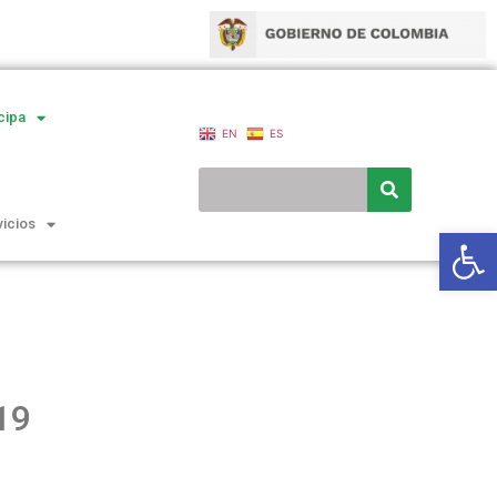
cipa
EN
ES
vicios
Ab
19