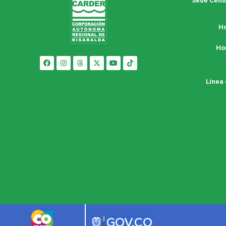
Sede Centr
Ho
Ho
Línea