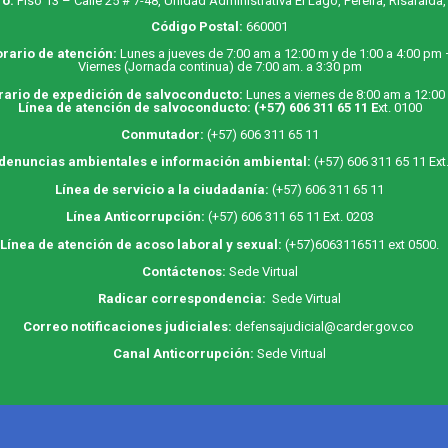
o:
Piso 13 – Calle 25 # 7-48, Unidad Administrativa El Lago, Pereira, Risaralda
Código Postal:
660001
rario de atención:
Lunes a jueves de 7:00 am a 12:00 m y de 1:00 a 4:00 pm
Viernes (Jornada continua) de 7:00 am. a 3:30 pm
rario de expedición de salvoconducto:
Lunes a viernes de 8:00 am a 12:00
Línea de atención de salvoconducto:
(+57) 606 311 65 11
E
xt. 0100
Conmutador:
(+57) 606 311 65 11
 denuncias ambientales e información ambiental:
(+57) 606 311 65 11 Ext
Línea de servicio a la ciudadanía:
(+57) 606 311 65 11
Línea Anticorrupción:
(+57) 606 311 65 11 Ext. 0203
Línea de atención de acoso laboral y sexual:
(+57)6063116511
ext 0500.
Contáctenos:
Sede Virtual
Radicar correspondencia:
Sede Virtual
Correo notificaciones judiciales:
defensajudicial@carder.gov.co
Canal Anticorrupción:
Sede Virtual