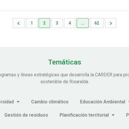
1
2
3
4
…
62
Temáticas
ogramas y líneas estratégicas que desarrolla la CARDER para pro
sostenible de Risaralda.
ersidad
Cambio climático
Educación Ambiental
Gestión de residuos
Planificación territorial
P