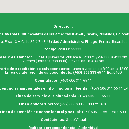
Dirección:
de Avenida Sur :
Avenida de las Américas # 46-40, Pereira, Risaralda, Colomb
o:
Piso 13 – Calle 25 # 7-48, Unidad Administrativa El Lago, Pereira, Risaralda
Código Postal:
660001
rario de atención:
Lunes a jueves de 7:00 am a 12:00 m y de 1:00 a 4:00 pm
Viernes (Jornada continua) de 7:00 am. a 3:30 pm
rario de expedición de salvoconducto:
Lunes a viernes de 8:00 am a 12:00
Línea de atención de salvoconducto:
(+57) 606 311 65 11
E
xt. 0100
Conmutador:
(+57) 606 311 65 11
 denuncias ambientales e información ambiental:
(+57) 606 311 65 11 Ext
Línea de servicio a la ciudadanía:
(+57) 606 311 65 11
Línea Anticorrupción:
(+57) 606 311 65 11 Ext. 0203
Línea de atención de acoso laboral y sexual:
(+57)6063116511
ext 0500.
Contáctenos:
Sede Virtual
Radicar correspondencia:
Sede Virtual