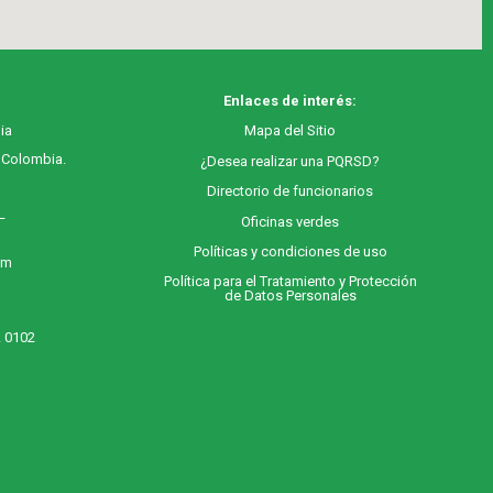
Enlaces de interés:
ia
M
apa
del Sitio
, Colombia.
¿Desea realizar una PQRSD?
Directorio de funcionarios
 –
Oficinas verdes
Políticas y condiciones de uso
 m
Política para el Tratamiento y Protección
de Datos Personales
. 0102