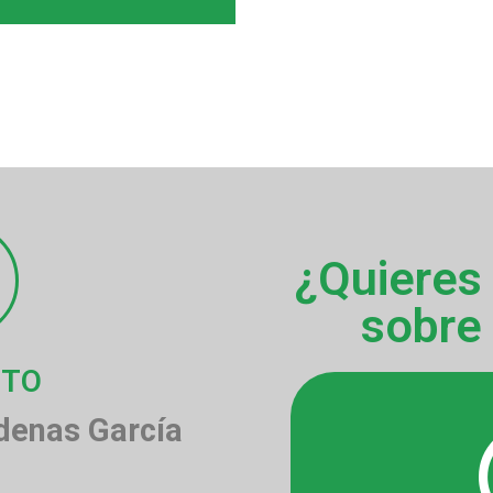
¿Quieres
sobre
CTO
denas García