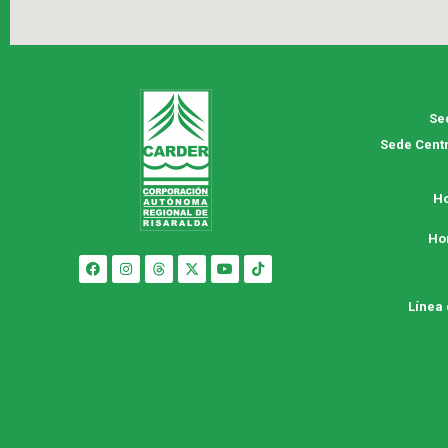
Se
Sede Centr
Ho
Ho
Línea