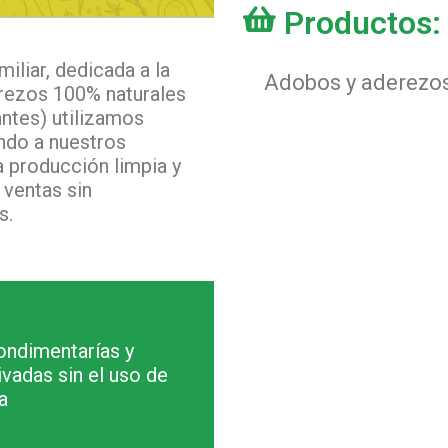
Productos:
liar, dedicada a la
Adobos y aderezo
rezos 100% naturales
antes) utilizamos
ando a nuestros
 producción limpia y
 ventas sin
s.
ondimentarías y
ivadas sin el uso de
a