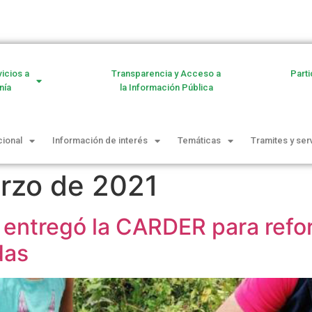
vicios a
Transparencia y Acceso a
Parti
nía
la Información Pública
cional
Información de interés
Temáticas
Tramites y ser
rzo de 2021
entregó la CARDER para refor
das