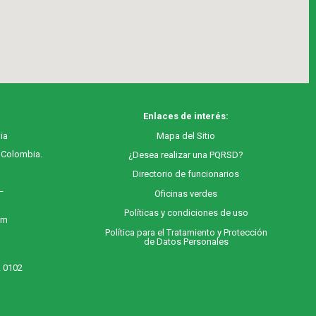
Enlaces de interés:
ia
M
apa
del Sitio
, Colombia.
¿Desea realizar una PQRSD?
Directorio de funcionarios
 –
Oficinas verdes
Políticas y condiciones de uso
 m
Política para el Tratamiento y Protección
de Datos Personales
. 0102