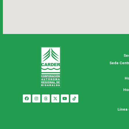
Se
Sede Centr
Ho
Ho
Línea