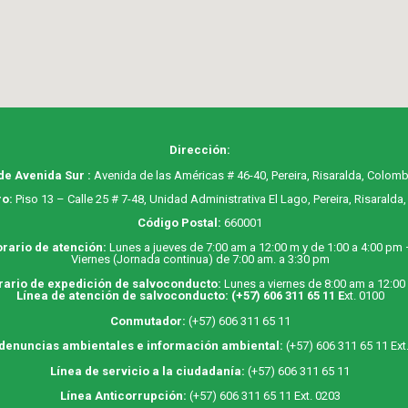
Dirección:
de Avenida Sur :
Avenida de las Américas # 46-40, Pereira, Risaralda, Colomb
o:
Piso 13 – Calle 25 # 7-48, Unidad Administrativa El Lago, Pereira, Risaralda
Código Postal:
660001
rario de atención:
Lunes a jueves de 7:00 am a 12:00 m y de 1:00 a 4:00 pm
Viernes (Jornada continua) de 7:00 am. a 3:30 pm
rario de expedición de salvoconducto:
Lunes a viernes de 8:00 am a 12:00
Línea de atención de salvoconducto:
(+57) 606 311 65 11
E
xt. 0100
Conmutador:
(+57) 606 311 65 11
 denuncias ambientales e información ambiental:
(+57) 606 311 65 11 Ext
Línea de servicio a la ciudadanía:
(+57) 606 311 65 11
Línea Anticorrupción:
(+57) 606 311 65 11 Ext. 0203