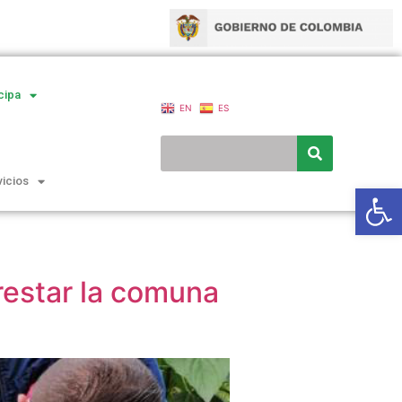
cipa
EN
ES
vicios
Ab
estar la comuna