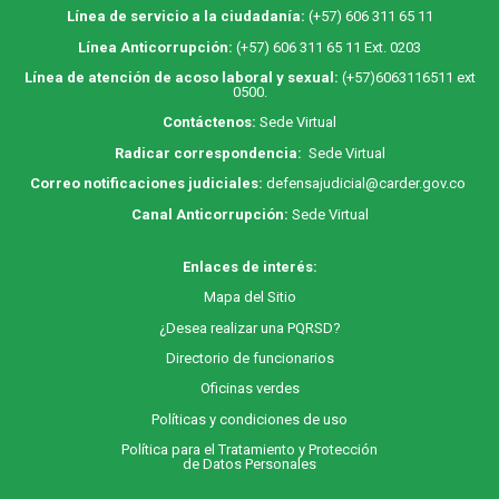
Línea de servicio a la ciudadanía:
(+57) 606 311 65 11
Línea Anticorrupción:
(+57) 606 311 65 11 Ext. 0203
Línea de atención de acoso laboral y sexual:
(+57)6063116511
ext
0500.
Contáctenos:
Sede Virtual
Radicar correspondencia:
Sede Virtual
Correo notificaciones judiciales:
defensajudicial@carder.gov.co
Canal Anticorrupción:
Sede Virtual
Enlaces de interés:
M
apa
del Sitio
¿Desea realizar una PQRSD?
Directorio de funcionarios
Oficinas verdes
Políticas y condiciones de uso
Política para el Tratamiento y Protección
de Datos Personales