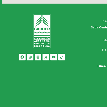
Se
Sede Centr
Ho
Ho
Línea