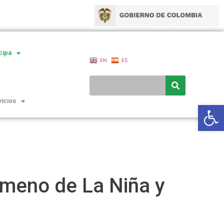
cipa
EN
ES
vicios
Ab
ómeno de La Niña y