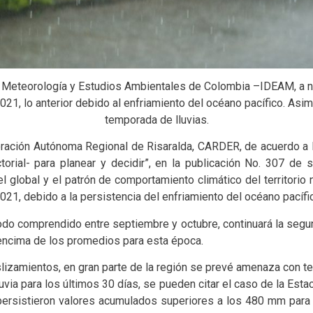
a, Meteorología y Estudios Ambientales de Colombia –IDEAM, a niv
21, lo anterior debido al enfriamiento del océano pacífico. Asi
temporada de lluvias.
ación Autónoma Regional de Risaralda, CARDER, de acuerdo a l
orial- para planear y decidir”, en la publicación No. 307 de
l global y el patrón de comportamiento climático del territorio 
021, debido a la persistencia del enfriamiento del océano pacífi
íodo comprendido entre septiembre y octubre, continuará la segun
 encima de los promedios para esta época.
slizamientos, en gran parte de la región se prevé amenaza con 
luvia para los últimos 30 días, se pueden citar el caso de la E
) persistieron valores acumulados superiores a los 480 mm para 