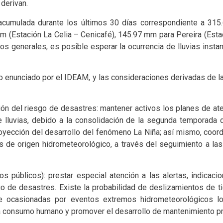
derivan.
 acumulada durante los últimos 30 días correspondiente a 315
mm (Estación La Celia – Cenicafé), 145.97 mm para Pereira (Es
s generales, es posible esperar la ocurrencia de lluvias inst
o enunciado por el IDEAM, y las consideraciones derivadas de la
ón del riesgo de desastres: mantener activos los planes de at
 lluvias, debido a la consolidación de la segunda temporada 
oyección del desarrollo del fenómeno La Niña; así mismo, coord
de origen hidrometeorológico, a través del seguimiento a las 
vicios públicos): prestar especial atención a las alertas, indi
o de desastres. Existe la probabilidad de deslizamientos de ti
te ocasionadas por eventos extremos hidrometeorológicos lo
 consumo humano y promover el desarrollo de mantenimiento pr