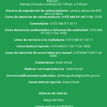
4:00 pm –
Viernes (Jornada continua) de 7:00 am. a 3:30 pm
Horario de expedición de salvoconducto:
Lunes a viernes de 8:00
am a 12:00 m
Línea de atención de salvoconducto:
(+57) 606 311 65 11
E
xt. 0100
Conmutador:
(+57) 606 311 65 11
Línea denuncias ambientales e información ambiental:
(+57) 606
311 65 11 Ext. 0102
Línea de servicio a la ciudadanía:
(+57) 606 311 65 11
Línea Anticorrupción:
(+57) 606 311 65 11 Ext. 0203
Línea de atención de acoso laboral y sexual:
(+57)6063116511
ext
0500.
Contáctenos:
Sede Virtual
Radicar correspondencia:
Sede Virtual
Correo notificaciones judiciales:
defensajudicial@carder.gov.co
Canal Anticorrupción:
Sede Virtual
Enlaces de interés:
M
apa
del Sitio
¿Desea realizar una PQRSD?