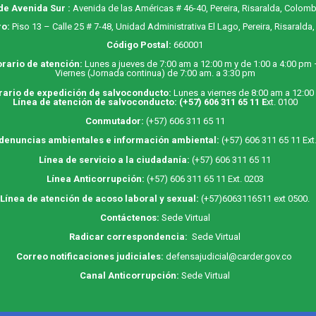
de Avenida Sur :
Avenida de las Américas # 46-40, Pereira, Risaralda, Colomb
o:
Piso 13 – Calle 25 # 7-48, Unidad Administrativa El Lago, Pereira, Risaralda
Código Postal:
660001
rario de atención:
Lunes a jueves de 7:00 am a 12:00 m y de 1:00 a 4:00 pm
Viernes (Jornada continua) de 7:00 am. a 3:30 pm
rario de expedición de salvoconducto:
Lunes a viernes de 8:00 am a 12:00
Línea de atención de salvoconducto:
(+57) 606 311 65 11
E
xt. 0100
Conmutador:
(+57) 606 311 65 11
 denuncias ambientales e información ambiental:
(+57) 606 311 65 11 Ext
Línea de servicio a la ciudadanía:
(+57) 606 311 65 11
Línea Anticorrupción:
(+57) 606 311 65 11 Ext. 0203
Línea de atención de acoso laboral y sexual:
(+57)6063116511
ext 0500.
Contáctenos:
Sede Virtual
Radicar correspondencia:
Sede Virtual
Correo notificaciones judiciales:
defensajudicial@carder.gov.co
Canal Anticorrupción:
Sede Virtual