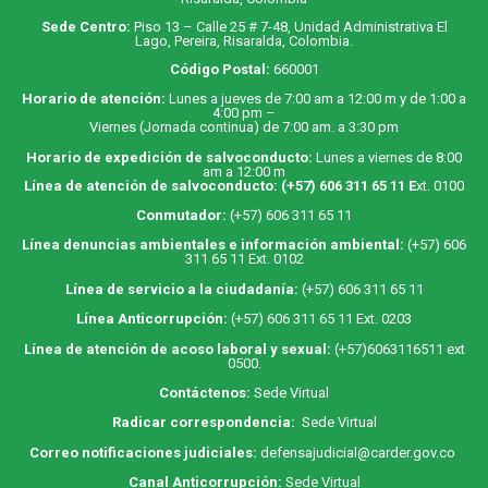
Sede Centro:
Piso 13 – Calle 25 # 7-48, Unidad Administrativa El
Lago, Pereira, Risaralda, Colombia.
Código Postal:
660001
Horario de atención:
Lunes a jueves de 7:00 am a 12:00 m y de 1:00 a
4:00 pm –
Viernes (Jornada continua) de 7:00 am. a 3:30 pm
Horario de expedición de salvoconducto:
Lunes a viernes de 8:00
am a 12:00 m
Línea de atención de salvoconducto:
(+57) 606 311 65 11
E
xt. 0100
Conmutador:
(+57) 606 311 65 11
Línea denuncias ambientales e información ambiental:
(+57) 606
311 65 11 Ext. 0102
Línea de servicio a la ciudadanía:
(+57) 606 311 65 11
Línea Anticorrupción:
(+57) 606 311 65 11 Ext. 0203
Línea de atención de acoso laboral y sexual:
(+57)6063116511
ext
0500.
Contáctenos:
Sede Virtual
Radicar correspondencia:
Sede Virtual
Correo notificaciones judiciales:
defensajudicial@carder.gov.co
Canal Anticorrupción:
Sede Virtual