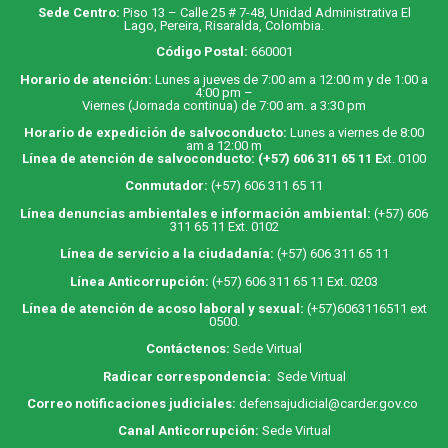
Sede Centro:
Piso 13 – Calle 25 # 7-48, Unidad Administrativa El
Lago, Pereira, Risaralda, Colombia.
Código Postal:
660001
Horario de atención:
Lunes a jueves de 7:00 am a 12:00 m y de 1:00 a
4:00 pm –
Viernes (Jornada continua) de 7:00 am. a 3:30 pm
Horario de expedición de salvoconducto:
Lunes a viernes de 8:00
am a 12:00 m
Línea de atención de salvoconducto:
(+57) 606 311 65 11
E
xt. 0100
Conmutador:
(+57) 606 311 65 11
Línea denuncias ambientales e información ambiental:
(+57) 606
311 65 11 Ext. 0102
Línea de servicio a la ciudadanía:
(+57) 606 311 65 11
Línea Anticorrupción:
(+57) 606 311 65 11 Ext. 0203
Línea de atención de acoso laboral y sexual:
(+57)6063116511
ext
0500.
Contáctenos:
Sede Virtual
Radicar correspondencia:
Sede Virtual
Correo notificaciones judiciales:
defensajudicial@carder.gov.co
Canal Anticorrupción:
Sede Virtual