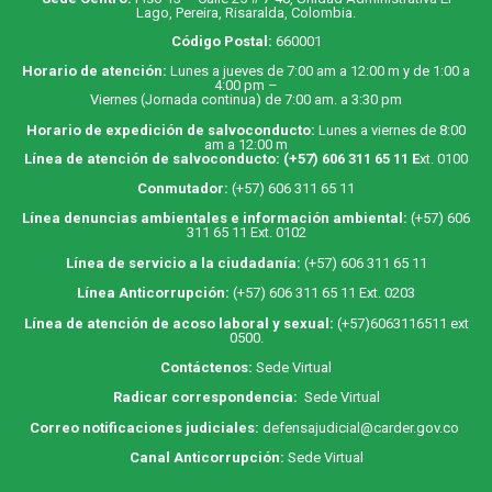
Lago, Pereira, Risaralda, Colombia.
Código Postal:
660001
Horario de atención:
Lunes a jueves de 7:00 am a 12:00 m y de 1:00 a
4:00 pm –
Viernes (Jornada continua) de 7:00 am. a 3:30 pm
Horario de expedición de salvoconducto:
Lunes a viernes de 8:00
am a 12:00 m
Línea de atención de salvoconducto:
(+57) 606 311 65 11
E
xt. 0100
Conmutador:
(+57) 606 311 65 11
Línea denuncias ambientales e información ambiental:
(+57) 606
311 65 11 Ext. 0102
Línea de servicio a la ciudadanía:
(+57) 606 311 65 11
Línea Anticorrupción:
(+57) 606 311 65 11 Ext. 0203
Línea de atención de acoso laboral y sexual:
(+57)6063116511
ext
0500.
Contáctenos:
Sede Virtual
Radicar correspondencia:
Sede Virtual
Correo notificaciones judiciales:
defensajudicial@carder.gov.co
Canal Anticorrupción:
Sede Virtual