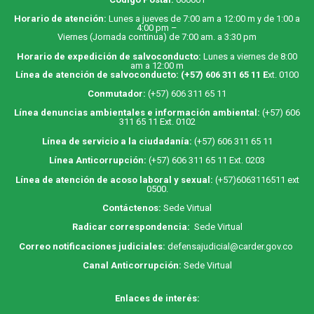
Horario de atención:
Lunes a jueves de 7:00 am a 12:00 m y de 1:00 a
4:00 pm –
Viernes (Jornada continua) de 7:00 am. a 3:30 pm
Horario de expedición de salvoconducto:
Lunes a viernes de 8:00
am a 12:00 m
Línea de atención de salvoconducto:
(+57) 606 311 65 11
E
xt. 0100
Conmutador:
(+57) 606 311 65 11
Línea denuncias ambientales e información ambiental:
(+57) 606
311 65 11 Ext. 0102
Línea de servicio a la ciudadanía:
(+57) 606 311 65 11
Línea Anticorrupción:
(+57) 606 311 65 11 Ext. 0203
Línea de atención de acoso laboral y sexual:
(+57)6063116511
ext
0500.
Contáctenos:
Sede Virtual
Radicar correspondencia:
Sede Virtual
Correo notificaciones judiciales:
defensajudicial@carder.gov.co
Canal Anticorrupción:
Sede Virtual
Enlaces de interés: