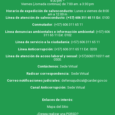
4:00 pm –
Viernes (Jornada continua) de 7:00 am. a 3:30 pm
Horario de expedición de salvoconducto:
Lunes a viernes de 8:00
am a 12:00 m
Línea de atención de salvoconducto:
(+57) 606 311 65 11
E
xt. 0100
Conmutador:
(+57) 606 311 65 11
Línea denuncias ambientales e información ambiental:
(+57) 606
311 65 11 Ext. 0102
Línea de servicio a la ciudadanía:
(+57) 606 311 65 11
Línea Anticorrupción:
(+57) 606 311 65 11 Ext. 0203
Línea de atención de acoso laboral y sexual:
(+57)6063116511
ext
0500.
Contáctenos:
Sede Virtual
Radicar correspondencia:
Sede Virtual
Correo notificaciones judiciales:
defensajudicial@carder.gov.co
Canal Anticorrupción:
Sede Virtual
Enlaces de interés:
M
apa
del Sitio
¿Desea realizar una PQRSD?