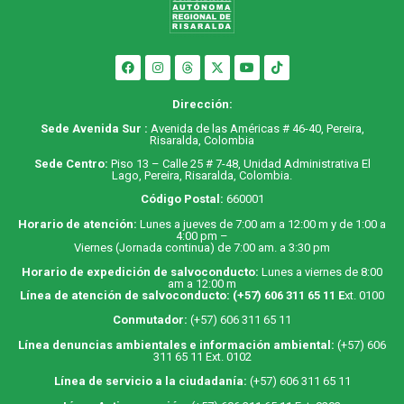
Dirección:
Sede Avenida Sur :
Avenida de las Américas # 46-40, Pereira,
Risaralda, Colombia
Sede Centro:
Piso 13 – Calle 25 # 7-48, Unidad Administrativa El
Lago, Pereira, Risaralda, Colombia.
Código Postal:
660001
Horario de atención:
Lunes a jueves de 7:00 am a 12:00 m y de 1:00 a
4:00 pm –
Viernes (Jornada continua) de 7:00 am. a 3:30 pm
Horario de expedición de salvoconducto:
Lunes a viernes de 8:00
am a 12:00 m
Línea de atención de salvoconducto:
(+57) 606 311 65 11
E
xt. 0100
Conmutador:
(+57) 606 311 65 11
Línea denuncias ambientales e información ambiental:
(+57) 606
311 65 11 Ext. 0102
Línea de servicio a la ciudadanía:
(+57) 606 311 65 11