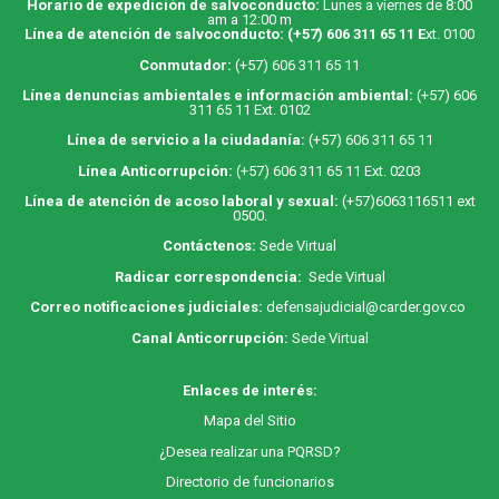
Horario de expedición de salvoconducto:
Lunes a viernes de 8:00
am a 12:00 m
Línea de atención de salvoconducto:
(+57) 606 311 65 11
E
xt. 0100
Conmutador:
(+57) 606 311 65 11
Línea denuncias ambientales e información ambiental:
(+57) 606
311 65 11 Ext. 0102
Línea de servicio a la ciudadanía:
(+57) 606 311 65 11
Línea Anticorrupción:
(+57) 606 311 65 11 Ext. 0203
Línea de atención de acoso laboral y sexual:
(+57)6063116511
ext
0500.
Contáctenos:
Sede Virtual
Radicar correspondencia:
Sede Virtual
Correo notificaciones judiciales:
defensajudicial@carder.gov.co
Canal Anticorrupción:
Sede Virtual
Enlaces de interés:
M
apa
del Sitio
¿Desea realizar una PQRSD?
Directorio de funcionarios