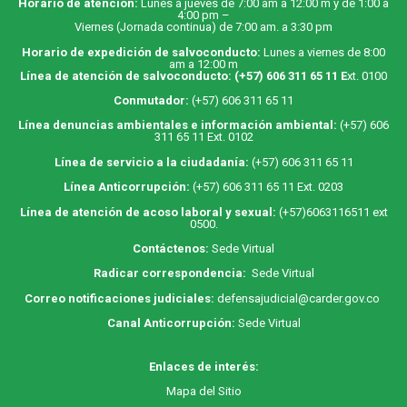
Horario de atención:
Lunes a jueves de 7:00 am a 12:00 m y de 1:00 a
4:00 pm –
Viernes (Jornada continua) de 7:00 am. a 3:30 pm
Horario de expedición de salvoconducto:
Lunes a viernes de 8:00
am a 12:00 m
Línea de atención de salvoconducto:
(+57) 606 311 65 11
E
xt. 0100
Conmutador:
(+57) 606 311 65 11
Línea denuncias ambientales e información ambiental:
(+57) 606
311 65 11 Ext. 0102
Línea de servicio a la ciudadanía:
(+57) 606 311 65 11
Línea Anticorrupción:
(+57) 606 311 65 11 Ext. 0203
Línea de atención de acoso laboral y sexual:
(+57)6063116511
ext
0500.
Contáctenos:
Sede Virtual
Radicar correspondencia:
Sede Virtual
Correo notificaciones judiciales:
defensajudicial@carder.gov.co
Canal Anticorrupción:
Sede Virtual
Enlaces de interés:
M
apa
del Sitio