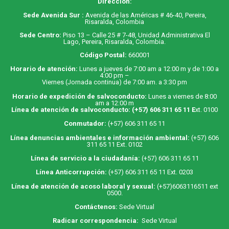
Dirección:
Sede Avenida Sur :
Avenida de las Américas # 46-40, Pereira,
Risaralda, Colombia
Sede Centro:
Piso 13 – Calle 25 # 7-48, Unidad Administrativa El
Lago, Pereira, Risaralda, Colombia.
Código Postal:
660001
Horario de atención:
Lunes a jueves de 7:00 am a 12:00 m y de 1:00 a
4:00 pm –
Viernes (Jornada continua) de 7:00 am. a 3:30 pm
Horario de expedición de salvoconducto:
Lunes a viernes de 8:00
am a 12:00 m
Línea de atención de salvoconducto:
(+57) 606 311 65 11
E
xt. 0100
Conmutador:
(+57) 606 311 65 11
Línea denuncias ambientales e información ambiental:
(+57) 606
311 65 11 Ext. 0102
Línea de servicio a la ciudadanía:
(+57) 606 311 65 11
Línea Anticorrupción:
(+57) 606 311 65 11 Ext. 0203
Línea de atención de acoso laboral y sexual:
(+57)6063116511
ext
0500.
Contáctenos:
Sede Virtual
Radicar correspondencia:
Sede Virtual