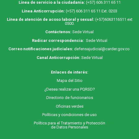
Línea de servicio a la ciudadanía:
(+57) 606 311 65 11
Línea Anticorrupción:
(+57) 606 311 65 11 Ext. 0203
Línea de atención de acoso laboral y sexual:
(+57)6063116511
ext
0500.
Contáctenos:
Sede Virtual
Radicar correspondencia:
Sede Virtual
Correo notificaciones judiciales:
defensajudicial@carder.gov.co
Canal Anticorrupción:
Sede Virtual
Enlaces de interés:
M
apa
del Sitio
¿Desea realizar una PQRSD?
Directorio de funcionarios
Oficinas verdes
Políticas y condiciones de uso
Política para el Tratamiento y Protección
de Datos Personales