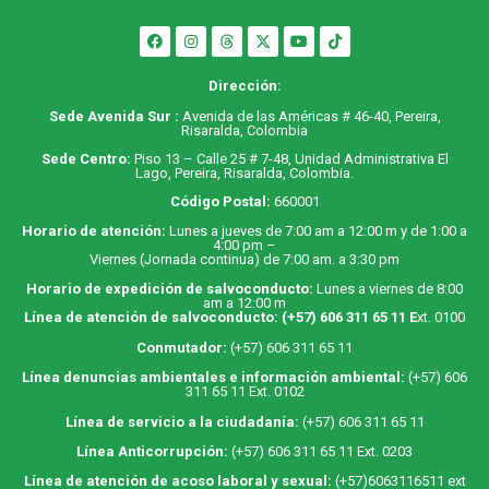
Dirección:
Sede Avenida Sur :
Avenida de las Américas # 46-40, Pereira,
Risaralda, Colombia
Sede Centro:
Piso 13 – Calle 25 # 7-48, Unidad Administrativa El
Lago, Pereira, Risaralda, Colombia.
Código Postal:
660001
Horario de atención:
Lunes a jueves de 7:00 am a 12:00 m y de 1:00 a
4:00 pm –
Viernes (Jornada continua) de 7:00 am. a 3:30 pm
Horario de expedición de salvoconducto:
Lunes a viernes de 8:00
am a 12:00 m
Línea de atención de salvoconducto:
(+57) 606 311 65 11
E
xt. 0100
Conmutador:
(+57) 606 311 65 11
Línea denuncias ambientales e información ambiental:
(+57) 606
311 65 11 Ext. 0102
Línea de servicio a la ciudadanía:
(+57) 606 311 65 11
Línea Anticorrupción:
(+57) 606 311 65 11 Ext. 0203
Línea de atención de acoso laboral y sexual:
(+57)6063116511
ext