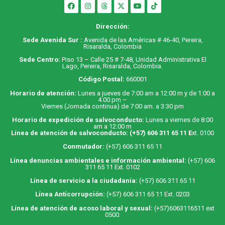
Dirección:
Sede Avenida Sur :
Avenida de las Américas # 46-40, Pereira,
Risaralda, Colombia
Sede Centro:
Piso 13 – Calle 25 # 7-48, Unidad Administrativa El
Lago, Pereira, Risaralda, Colombia.
Código Postal:
660001
Horario de atención:
Lunes a jueves de 7:00 am a 12:00 m y de 1:00 a
4:00 pm –
Viernes (Jornada continua) de 7:00 am. a 3:30 pm
Horario de expedición de salvoconducto:
Lunes a viernes de 8:00
am a 12:00 m
Línea de atención de salvoconducto:
(+57) 606 311 65 11
E
xt. 0100
Conmutador:
(+57) 606 311 65 11
Línea denuncias ambientales e información ambiental:
(+57) 606
311 65 11 Ext. 0102
Línea de servicio a la ciudadanía:
(+57) 606 311 65 11
Línea Anticorrupción:
(+57) 606 311 65 11 Ext. 0203
Línea de atención de acoso laboral y sexual:
(+57)6063116511
ext
0500.