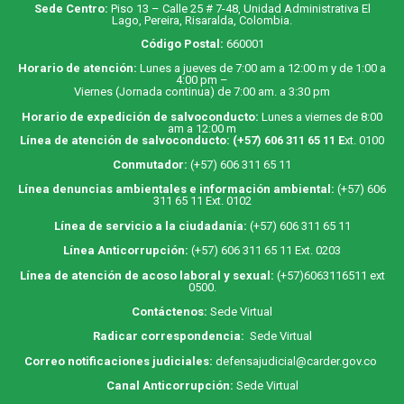
Sede Centro:
Piso 13 – Calle 25 # 7-48, Unidad Administrativa El
Lago, Pereira, Risaralda, Colombia.
Código Postal:
660001
Horario de atención:
Lunes a jueves de 7:00 am a 12:00 m y de 1:00 a
4:00 pm –
Viernes (Jornada continua) de 7:00 am. a 3:30 pm
Horario de expedición de salvoconducto:
Lunes a viernes de 8:00
am a 12:00 m
Línea de atención de salvoconducto:
(+57) 606 311 65 11
E
xt. 0100
Conmutador:
(+57) 606 311 65 11
Línea denuncias ambientales e información ambiental:
(+57) 606
311 65 11 Ext. 0102
Línea de servicio a la ciudadanía:
(+57) 606 311 65 11
Línea Anticorrupción:
(+57) 606 311 65 11 Ext. 0203
Línea de atención de acoso laboral y sexual:
(+57)6063116511
ext
0500.
Contáctenos:
Sede Virtual
Radicar correspondencia:
Sede Virtual
Correo notificaciones judiciales:
defensajudicial@carder.gov.co
Canal Anticorrupción:
Sede Virtual