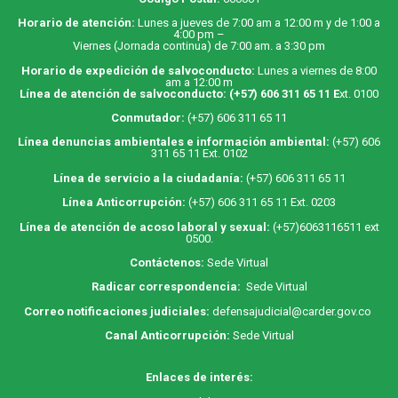
Horario de atención:
Lunes a jueves de 7:00 am a 12:00 m y de 1:00 a
4:00 pm –
Viernes (Jornada continua) de 7:00 am. a 3:30 pm
Horario de expedición de salvoconducto:
Lunes a viernes de 8:00
am a 12:00 m
Línea de atención de salvoconducto:
(+57) 606 311 65 11
E
xt. 0100
Conmutador:
(+57) 606 311 65 11
Línea denuncias ambientales e información ambiental:
(+57) 606
311 65 11 Ext. 0102
Línea de servicio a la ciudadanía:
(+57) 606 311 65 11
Línea Anticorrupción:
(+57) 606 311 65 11 Ext. 0203
Línea de atención de acoso laboral y sexual:
(+57)6063116511
ext
0500.
Contáctenos:
Sede Virtual
Radicar correspondencia:
Sede Virtual
Correo notificaciones judiciales:
defensajudicial@carder.gov.co
Canal Anticorrupción:
Sede Virtual
Enlaces de interés: