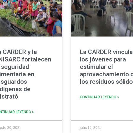
a CARDER y la
La CARDER vincula
NISARC fortalecen
los jóvenes para
a seguridad
estimular el
limentaria en
aprovechamiento 
esguardos
los residuos sólid
ndígenas de
istrató
CONTINUAR LEYENDO »
NTINUAR LEYENDO »
sto 20, 2021
julio 19, 2021