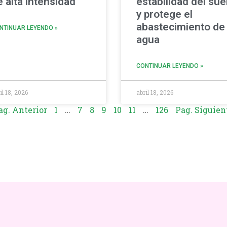
e alta intensidad
estabilidad del sue
y protege el
abastecimiento de
NTINUAR LEYENDO »
agua
CONTINUAR LEYENDO »
il 18, 2026
abril 18, 2026
ag. Anterior
1
…
7
8
9
10
11
…
126
Pag. Siguien