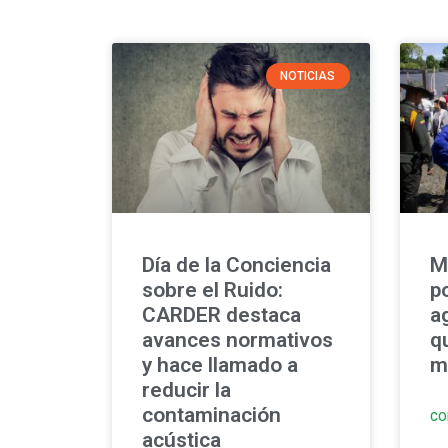
NOTICIAS
Día de la Conciencia
M
sobre el Ruido:
p
CARDER destaca
a
avances normativos
q
y hace llamado a
mu
reducir la
contaminación
CO
acústica