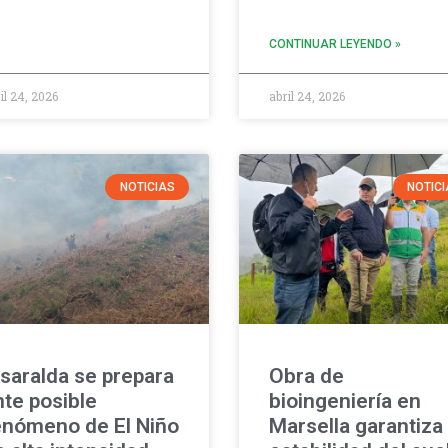
CONTINUAR LEYENDO »
il 24, 2026
abril 24, 2026
NOTICIAS
NOTIC
isaralda se prepara
Obra de
nte posible
bioingeniería en
enómeno de El Niño
Marsella garantiza