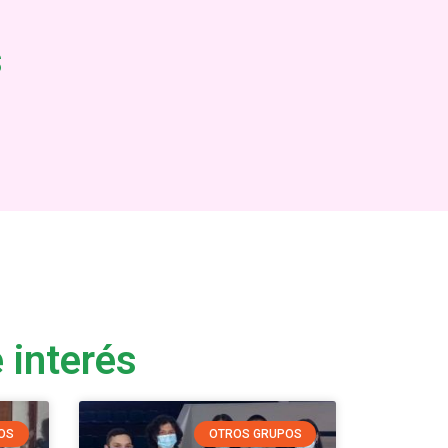
s
 interés
OS
OTROS GRUPOS