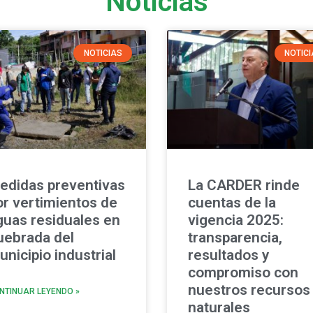
Noticias
NOTICIAS
NOTIC
edidas preventivas
La CARDER rinde
or vertimientos de
cuentas de la
guas residuales en
vigencia 2025:
uebrada del
transparencia,
nicipio industrial
resultados y
compromiso con
nuestros recursos
NTINUAR LEYENDO »
naturales