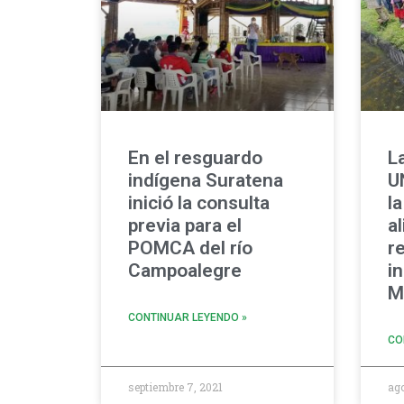
En el resguardo
L
indígena Suratena
U
inició la consulta
l
previa para el
a
POMCA del río
r
Campoalegre
i
M
CONTINUAR LEYENDO »
CO
septiembre 7, 2021
ago