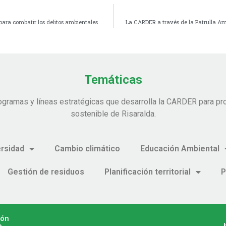
para combatir los delitos ambientales
La CARDER a través de la Patrulla Amb
Temáticas
ogramas y líneas estratégicas que desarrolla la CARDER para pro
sostenible de Risaralda.
ersidad
Cambio climático
Educación Ambiental
Gestión de residuos
Planificación territorial
P
ión