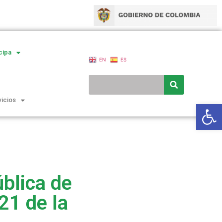
cipa
EN
ES
vicios
Ab
ública de
21 de la