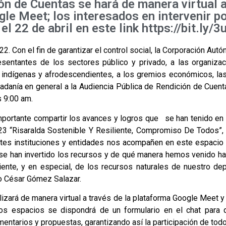
ón de Cuentas se hará de manera virtual a
le Meet; los interesados en intervenir po
el 22 de abril en este link https://bit.ly/
2. Con el fin de garantizar el control social, la Corporación Aut
esentantes de los sectores público y privado, a las organiz
indígenas y afrodescendientes, a los gremios económicos, las
dadanía en general a la Audiencia Pública de Rendición de Cuenta
s 9:00 am.
portante compartir los avances y logros que se han tenido en 
3 “Risaralda Sostenible Y Resiliente, Compromiso De Todos”
ntes instituciones y entidades nos acompañen en este espacio 
e han invertido los recursos y de qué manera hemos venido hac
nte, y en especial, de los recursos naturales de nuestro depa
o César Gómez Salazar.
lizará de manera virtual a través de la plataforma Google Meet 
os espacios se dispondrá de un formulario en el chat para 
mentarios y propuestas, garantizando así la participación de tod