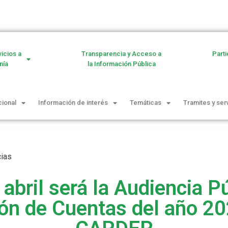
vicios a
Transparencia y Acceso a
Parti
nía
la Información Pública
cional
Información de interés
Temáticas
Tramites y ser
cias
 abril será la Audiencia P
ón de Cuentas del año 20